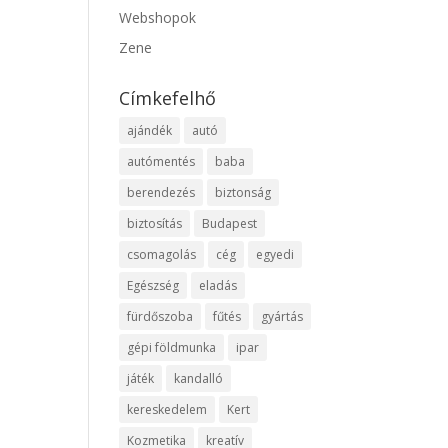
Webshopok
Zene
Címkefelhő
ajándék
autó
autómentés
baba
berendezés
biztonság
biztosítás
Budapest
csomagolás
cég
egyedi
Egészség
eladás
fürdőszoba
fűtés
gyártás
gépi földmunka
ipar
játék
kandalló
kereskedelem
Kert
Kozmetika
kreatív