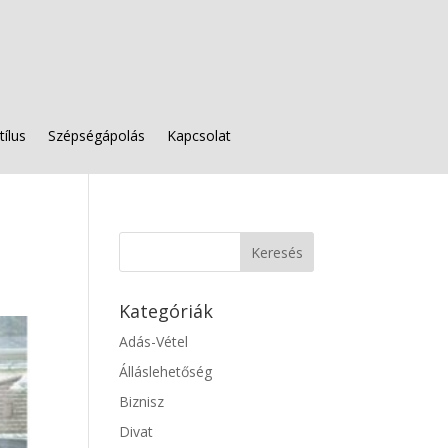
tílus
Szépségápolás
Kapcsolat
Kategóriák
Adás-Vétel
Álláslehetőség
Biznisz
Divat