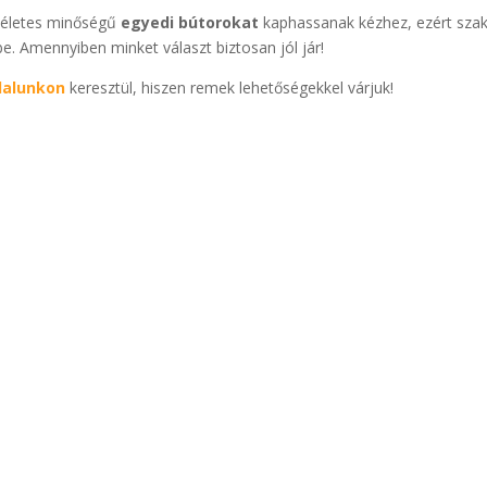
ökéletes minőségű
egyedi bútorokat
kaphassanak kézhez, ezért sza
. Amennyiben minket választ biztosan jól jár!
dalunkon
keresztül, hiszen remek lehetőségekkel várjuk!