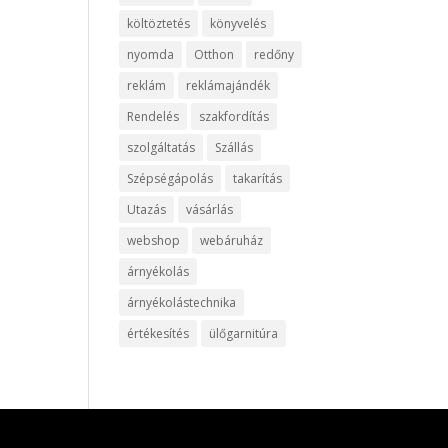
költöztetés
könyvelés
nyomda
Otthon
redőny
reklám
reklámajándék
Rendelés
szakfordítás
szolgáltatás
Szállás
Szépségápolás
takarítás
Utazás
vásárlás
webshop
webáruház
árnyékolás
árnyékolástechnika
értékesítés
ülőgarnitúra