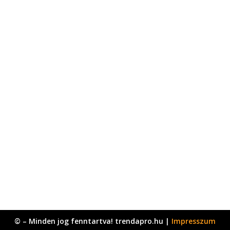
© – Minden jog fenntartva! trendapro.hu |
Impresszum