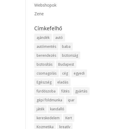
Webshopok
Zene
Címkefelhő
ajándék
autó
autómentés
baba
berendezés
biztonság
biztosítás
Budapest
csomagolás
cég
egyedi
Egészség
eladás
fürdőszoba
fűtés
gyártás
gépi földmunka
ipar
játék
kandalló
kereskedelem
Kert
Kozmetika
kreatív