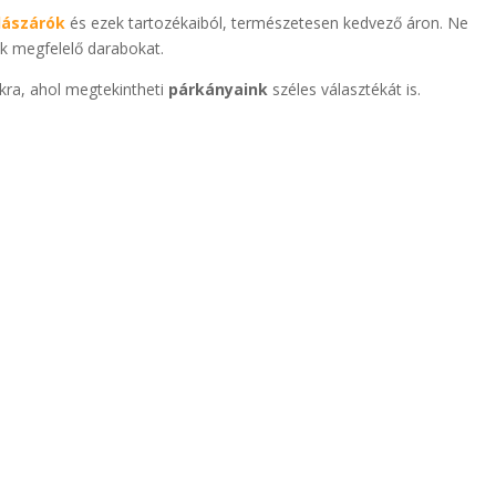
lászárók
és ezek tartozékaiból, természetesen kedvező áron. Ne
k megfelelő darabokat.
kra, ahol megtekintheti
párkányaink
széles választékát is.