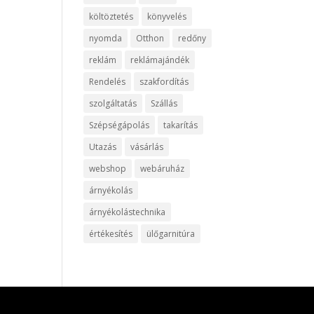
költöztetés
könyvelés
nyomda
Otthon
redőny
reklám
reklámajándék
Rendelés
szakfordítás
szolgáltatás
Szállás
Szépségápolás
takarítás
Utazás
vásárlás
webshop
webáruház
árnyékolás
árnyékolástechnika
értékesítés
ülőgarnitúra