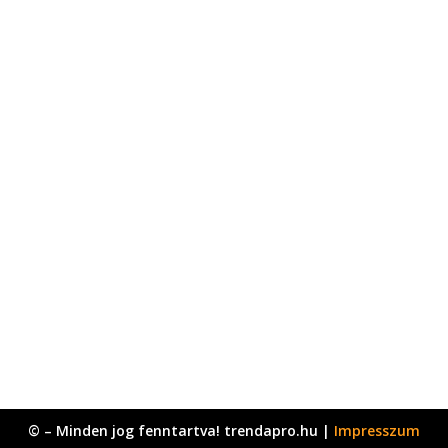
© – Minden jog fenntartva! trendapro.hu |
Impresszum