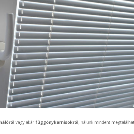
hálóról
vagy akár
függönykarnisokról,
nálunk mindent megtalálha