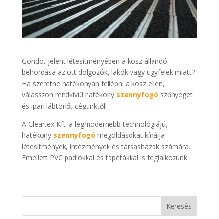
Gondot jelent létesítményében a kosz állandó
behordása az ott dolgozók, lakók vagy ügyfelek miatt?
Ha szeretne hatékonyan fellépni a kosz ellen,
válasszon rendkívül hatékony
szennyfogó
szőnyeget
és ipari lábtörlőt cégünktől!
A Cleartex Kft. a legmodernebb technológiájú,
hatékony
szennyfogó
megoldásokat kínálja
létesítmények, intézmények és társasházak számára.
Emellett PVC padlókkal és tapétákkal is foglalkozunk.