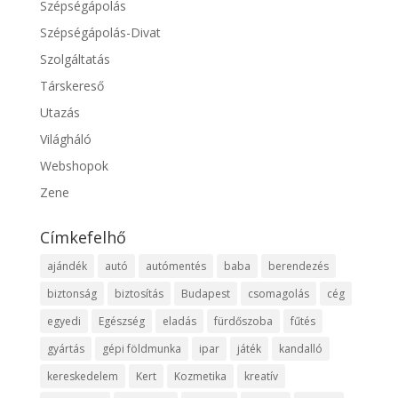
Szépségápolás
Szépségápolás-Divat
Szolgáltatás
Társkereső
Utazás
Világháló
Webshopok
Zene
Címkefelhő
ajándék
autó
autómentés
baba
berendezés
biztonság
biztosítás
Budapest
csomagolás
cég
egyedi
Egészség
eladás
fürdőszoba
fűtés
gyártás
gépi földmunka
ipar
játék
kandalló
kereskedelem
Kert
Kozmetika
kreatív