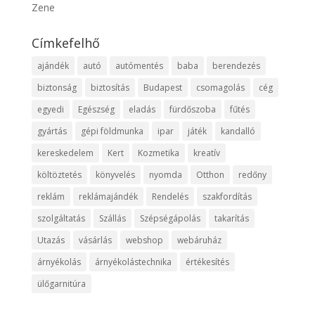
Zene
Címkefelhő
ajándék
autó
autómentés
baba
berendezés
biztonság
biztosítás
Budapest
csomagolás
cég
egyedi
Egészség
eladás
fürdőszoba
fűtés
gyártás
gépi földmunka
ipar
játék
kandalló
kereskedelem
Kert
Kozmetika
kreatív
költöztetés
könyvelés
nyomda
Otthon
redőny
reklám
reklámajándék
Rendelés
szakfordítás
szolgáltatás
Szállás
Szépségápolás
takarítás
Utazás
vásárlás
webshop
webáruház
árnyékolás
árnyékolástechnika
értékesítés
ülőgarnitúra