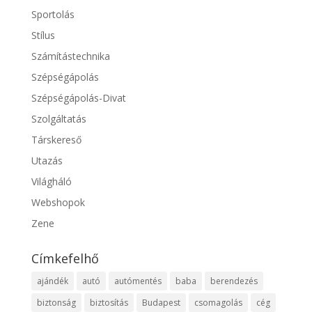
Sportolás
Stílus
Számítástechnika
Szépségápolás
Szépségápolás-Divat
Szolgáltatás
Társkereső
Utazás
Világháló
Webshopok
Zene
Címkefelhő
ajándék
autó
autómentés
baba
berendezés
biztonság
biztosítás
Budapest
csomagolás
cég