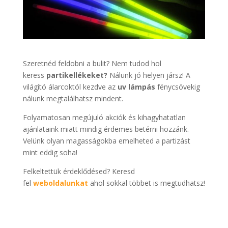
Szeretnéd feldobni a bulit? Nem tudod hol
keress
partikellékeket?
Nálunk jó helyen jársz! A
világító álarcoktól kezdve az
uv lámpás
fénycsövekig
nálunk megtalálhatsz mindent.
Folyamatosan megújuló akciók és kihagyhatatlan
ajánlataink miatt mindig érdemes betérni hozzánk.
Velünk olyan magasságokba emelheted a partizást
mint eddig soha!
Felkeltettük érdeklődésed? Keresd
fel
weboldalunkat
ahol sokkal többet is megtudhatsz!