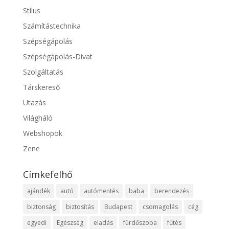
Stílus
Számítástechnika
Szépségápolás
Szépségápolás-Divat
Szolgáltatás
Társkereső
Utazás
Világháló
Webshopok
Zene
Címkefelhő
ajándék
autó
autómentés
baba
berendezés
biztonság
biztosítás
Budapest
csomagolás
cég
egyedi
Egészség
eladás
fürdőszoba
fűtés