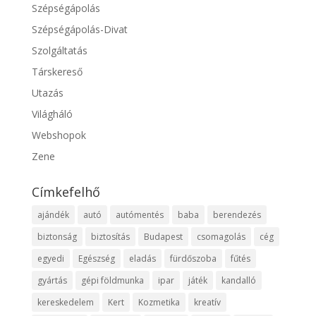
Szépségápolás
Szépségápolás-Divat
Szolgáltatás
Társkereső
Utazás
Világháló
Webshopok
Zene
Címkefelhő
ajándék
autó
autómentés
baba
berendezés
biztonság
biztosítás
Budapest
csomagolás
cég
egyedi
Egészség
eladás
fürdőszoba
fűtés
gyártás
gépi földmunka
ipar
játék
kandalló
kereskedelem
Kert
Kozmetika
kreatív