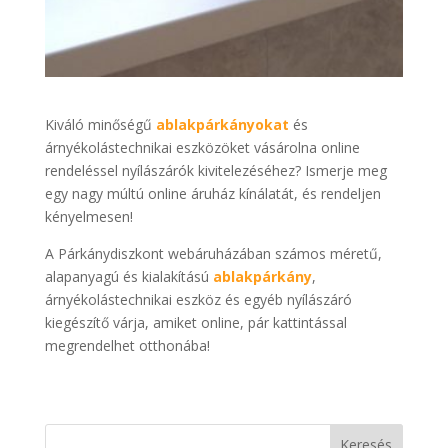
Kiváló minőségű
ablakpárkányokat
és
árnyékolástechnikai eszközöket vásárolna online
rendeléssel nyílászárók kivitelezéséhez? Ismerje meg
egy nagy múltú online áruház kínálatát, és rendeljen
kényelmesen!
A Párkánydiszkont webáruházában számos méretű,
alapanyagú és kialakítású
ablakpárkány
,
árnyékolástechnikai eszköz és egyéb nyílászáró
kiegészítő várja, amiket online, pár kattintással
megrendelhet otthonába!