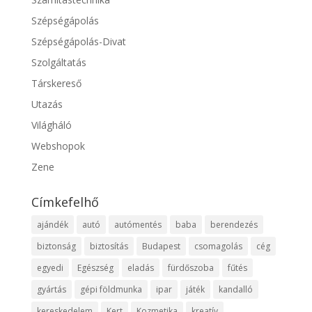
Szépségápolás
Szépségápolás-Divat
Szolgáltatás
Társkereső
Utazás
Világháló
Webshopok
Zene
Címkefelhő
ajándék
autó
autómentés
baba
berendezés
biztonság
biztosítás
Budapest
csomagolás
cég
egyedi
Egészség
eladás
fürdőszoba
fűtés
gyártás
gépi földmunka
ipar
játék
kandalló
kereskedelem
Kert
Kozmetika
kreatív