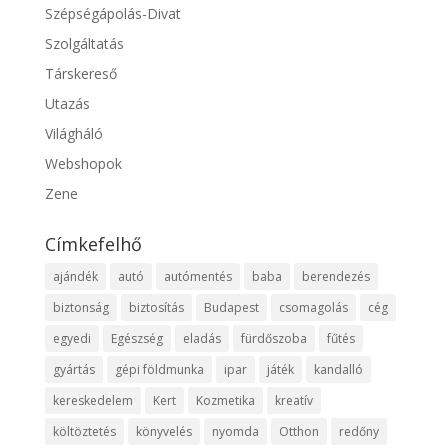
Szépségápolás-Divat
Szolgáltatás
Társkereső
Utazás
Világháló
Webshopok
Zene
Címkefelhő
ajándék
autó
autómentés
baba
berendezés
biztonság
biztosítás
Budapest
csomagolás
cég
egyedi
Egészség
eladás
fürdőszoba
fűtés
gyártás
gépi földmunka
ipar
játék
kandalló
kereskedelem
Kert
Kozmetika
kreatív
költöztetés
könyvelés
nyomda
Otthon
redőny