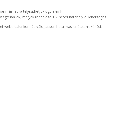
már másnapra teljesíthetjük ügyfeleink
yságrendűek, melyek rendelése 1-2 hetes határidővel lehetséges.
szét weboldalunkon, és válogasson hatalmas kínálatunk között.