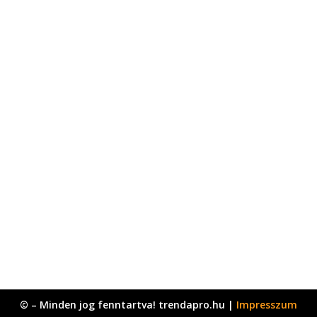
© – Minden jog fenntartva! trendapro.hu |
Impresszum