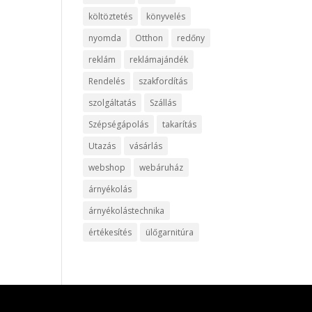
költöztetés
könyvelés
nyomda
Otthon
redőny
reklám
reklámajándék
Rendelés
szakfordítás
szolgáltatás
Szállás
Szépségápolás
takarítás
Utazás
vásárlás
webshop
webáruház
árnyékolás
árnyékolástechnika
értékesítés
ülőgarnitúra