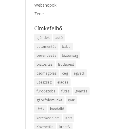
Webshopok
Zene
Címkefelhő
ajándék
autó
autómentés
baba
berendezés
biztonság
biztosítás
Budapest
csomagolás
cég
egyedi
Egészség
eladás
fürdőszoba
fűtés
gyártás
gépi földmunka
ipar
játék
kandalló
kereskedelem
Kert
Kozmetika
kreatív