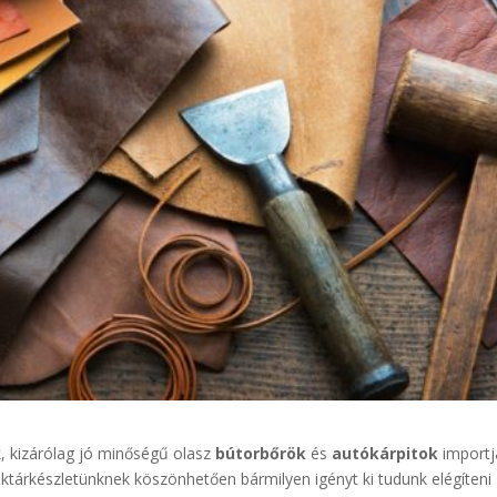
k, kizárólag jó minőségű olasz
bútorbőrök
és
autókárpitok
importj
ktárkészletünknek köszönhetően bármilyen igényt ki tudunk elégíteni