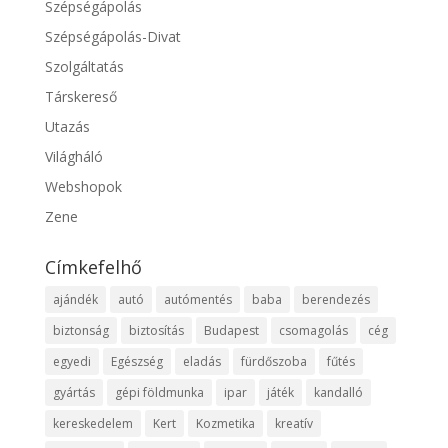
Szépségápolás
Szépségápolás-Divat
Szolgáltatás
Társkereső
Utazás
Világháló
Webshopok
Zene
Címkefelhő
ajándék
autó
autómentés
baba
berendezés
biztonság
biztosítás
Budapest
csomagolás
cég
egyedi
Egészség
eladás
fürdőszoba
fűtés
gyártás
gépi földmunka
ipar
játék
kandalló
kereskedelem
Kert
Kozmetika
kreatív