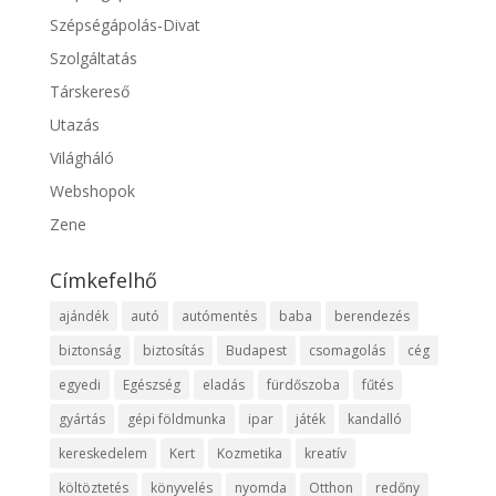
Szépségápolás-Divat
Szolgáltatás
Társkereső
Utazás
Világháló
Webshopok
Zene
Címkefelhő
ajándék
autó
autómentés
baba
berendezés
biztonság
biztosítás
Budapest
csomagolás
cég
egyedi
Egészség
eladás
fürdőszoba
fűtés
gyártás
gépi földmunka
ipar
játék
kandalló
kereskedelem
Kert
Kozmetika
kreatív
költöztetés
könyvelés
nyomda
Otthon
redőny