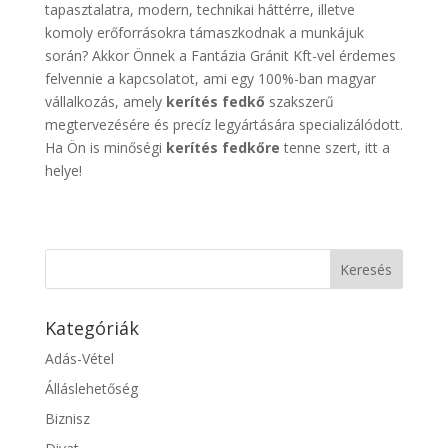
tapasztalatra, modern, technikai háttérre, illetve
komoly erőforrásokra támaszkodnak a munkájuk
során? Akkor Önnek a Fantázia Gránit Kft-vel érdemes
felvennie a kapcsolatot, ami egy 100%-ban magyar
vállalkozás, amely
kerítés fedkő
szakszerű
megtervezésére és precíz legyártására specializálódott.
Ha Ön is minőségi
kerítés fedkőre
tenne szert, itt a
helye!
Kategóriák
Adás-Vétel
Álláslehetőség
Biznisz