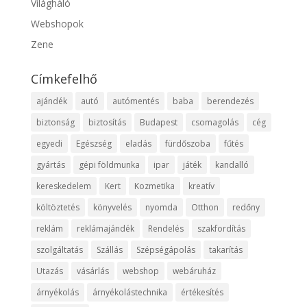
Világháló
Webshopok
Zene
Címkefelhő
ajándék
autó
autómentés
baba
berendezés
biztonság
biztosítás
Budapest
csomagolás
cég
egyedi
Egészség
eladás
fürdőszoba
fűtés
gyártás
gépi földmunka
ipar
játék
kandalló
kereskedelem
Kert
Kozmetika
kreatív
költöztetés
könyvelés
nyomda
Otthon
redőny
reklám
reklámajándék
Rendelés
szakfordítás
szolgáltatás
Szállás
Szépségápolás
takarítás
Utazás
vásárlás
webshop
webáruház
árnyékolás
árnyékolástechnika
értékesítés