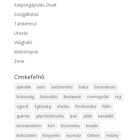
Szépségápolás-Divat
Szolgáltatás
Társkereső
Utazás
Világháló
Webshopok
Zene
Címkefelhő
ajándék
autó
autómentés
baba
berendezés
biztonság
biztosítás
Budapest
csomagolás
cég
egyedi
Egészség
eladás
fürdőszoba
fűtés
gyártás
gépi földmunka
ipar
játék
kandalló
kereskedelem
Kert
Kozmetika
kreatív
költöztetés
könyvelés
nyomda
Otthon
redőny