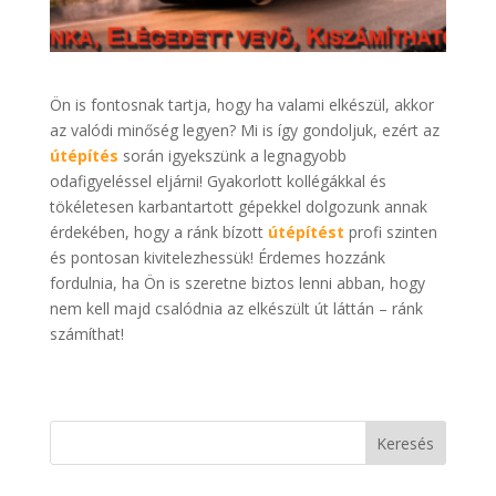
Ön is fontosnak tartja, hogy ha valami elkészül, akkor
az valódi minőség legyen? Mi is így gondoljuk, ezért az
útépítés
során igyekszünk a legnagyobb
odafigyeléssel eljárni! Gyakorlott kollégákkal és
tökéletesen karbantartott gépekkel dolgozunk annak
érdekében, hogy a ránk bízott
útépítést
profi szinten
és pontosan kivitelezhessük! Érdemes hozzánk
fordulnia, ha Ön is szeretne biztos lenni abban, hogy
nem kell majd csalódnia az elkészült út láttán – ránk
számíthat!