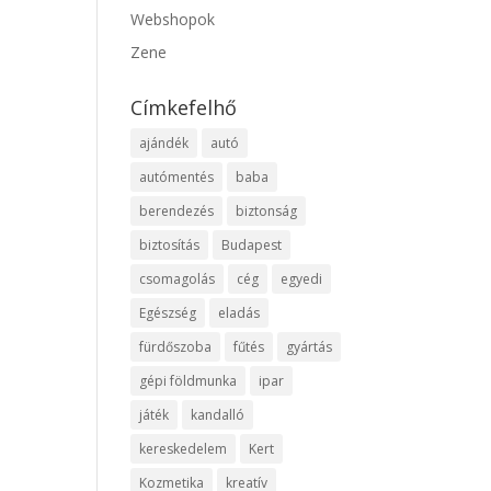
Webshopok
Zene
Címkefelhő
ajándék
autó
autómentés
baba
berendezés
biztonság
biztosítás
Budapest
csomagolás
cég
egyedi
Egészség
eladás
fürdőszoba
fűtés
gyártás
gépi földmunka
ipar
játék
kandalló
kereskedelem
Kert
Kozmetika
kreatív