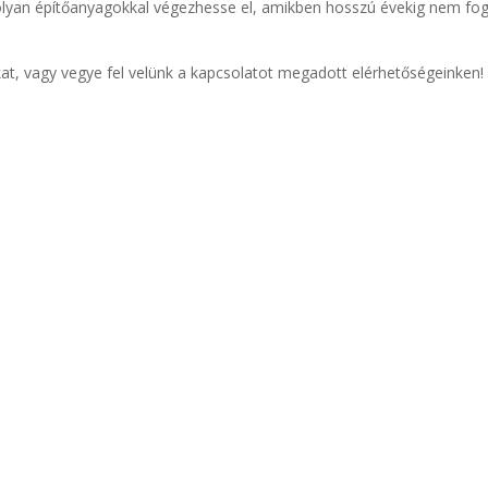
st olyan építőanyagokkal végezhesse el, amikben hosszú évekig nem fo
t, vagy vegye fel velünk a kapcsolatot megadott elérhetőségeinken!