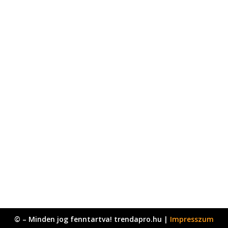
© – Minden jog fenntartva! trendapro.hu |
Impresszum