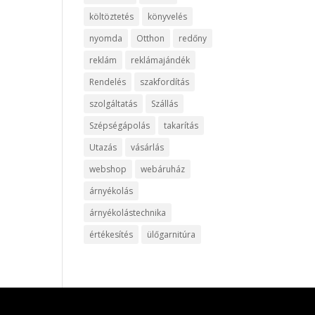
költöztetés
könyvelés
nyomda
Otthon
redőny
reklám
reklámajándék
Rendelés
szakfordítás
szolgáltatás
Szállás
Szépségápolás
takarítás
Utazás
vásárlás
webshop
webáruház
árnyékolás
árnyékolástechnika
értékesítés
ülőgarnitúra