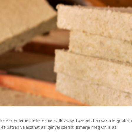
keres? Érdemes felkeresnie az Ilovszky Tüzépet, ha csak a legjobbal é
, és bátran választhat az igényei szerint. Ismerje meg Ön is az