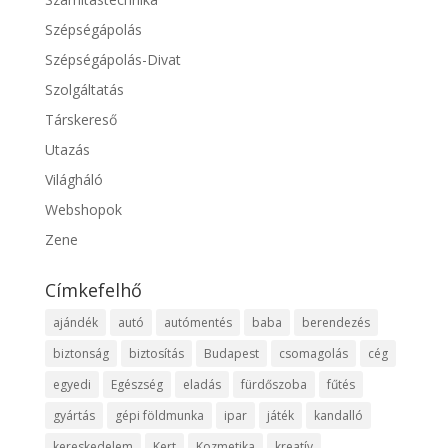
Szépségápolás
Szépségápolás-Divat
Szolgáltatás
Társkereső
Utazás
Világháló
Webshopok
Zene
Címkefelhő
ajándék
autó
autómentés
baba
berendezés
biztonság
biztosítás
Budapest
csomagolás
cég
egyedi
Egészség
eladás
fürdőszoba
fűtés
gyártás
gépi földmunka
ipar
játék
kandalló
kereskedelem
Kert
Kozmetika
kreatív