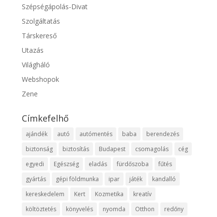
Szépségápolás-Divat
Szolgáltatás
Társkereső
Utazás
Világháló
Webshopok
Zene
Címkefelhő
ajándék
autó
autómentés
baba
berendezés
biztonság
biztosítás
Budapest
csomagolás
cég
egyedi
Egészség
eladás
fürdőszoba
fűtés
gyártás
gépi földmunka
ipar
játék
kandalló
kereskedelem
Kert
Kozmetika
kreatív
költöztetés
könyvelés
nyomda
Otthon
redőny