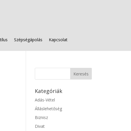
tílus
Szépségápolás
Kapcsolat
Kategóriák
Adás-Vétel
Álláslehetőség
Biznisz
Divat