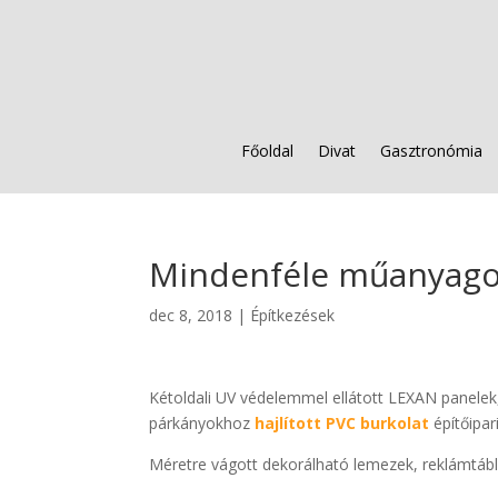
Főoldal
Divat
Gasztronómia
Mindenféle műanyag
dec 8, 2018
|
Építkezések
Kétoldali UV védelemmel ellátott LEXAN panelek
párkányokhoz
hajlított PVC burkolat
építőipar
Méretre vágott dekorálható lemezek, reklámtábla