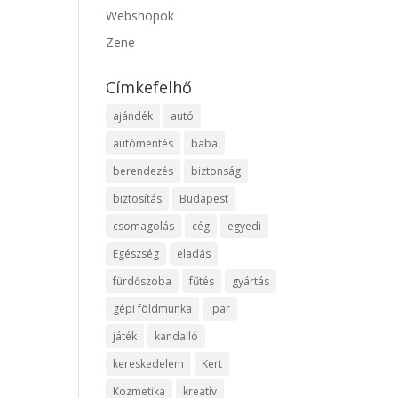
Webshopok
Zene
Címkefelhő
ajándék
autó
autómentés
baba
berendezés
biztonság
biztosítás
Budapest
csomagolás
cég
egyedi
Egészség
eladás
fürdőszoba
fűtés
gyártás
gépi földmunka
ipar
játék
kandalló
kereskedelem
Kert
Kozmetika
kreatív