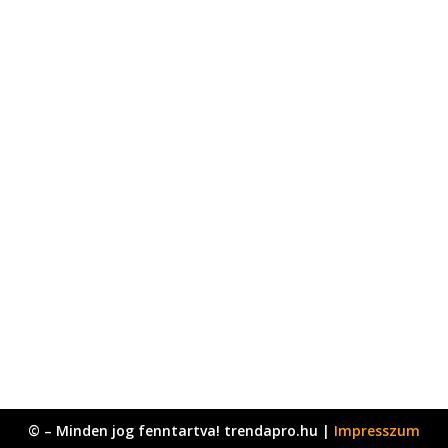
© – Minden jog fenntartva! trendapro.hu |
Impresszum