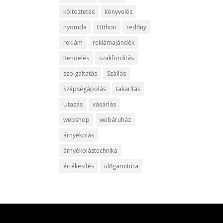
költöztetés
könyvelés
nyomda
Otthon
redőny
reklám
reklámajándék
Rendelés
szakfordítás
szolgáltatás
Szállás
Szépségápolás
takarítás
Utazás
vásárlás
webshop
webáruház
árnyékolás
árnyékolástechnika
értékesítés
ülőgarnitúra