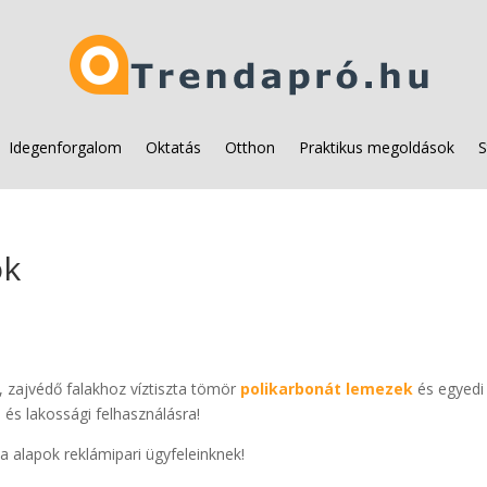
Idegenforgalom
Oktatás
Otthon
Praktikus megoldások
S
ok
, zajvédő falakhoz víztiszta tömör
polikarbonát lemezek
és egyedi
i és lakossági felhasználásra!
 alapok reklámipari ügyfeleinknek!