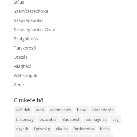
Stílus
Számítástechnika
Szépségápolás
Szépségápolás-Divat
Szolgáltatás
Társkereső
Utazás
Világháló
Webshopok
Zene
Címkefelhő
ajándék
autó
autómentés
baba
berendezés
biztonság
biztosítás
Budapest
csomagolás
cég
egyedi
Egészség
eladás
fürdőszoba
fűtés