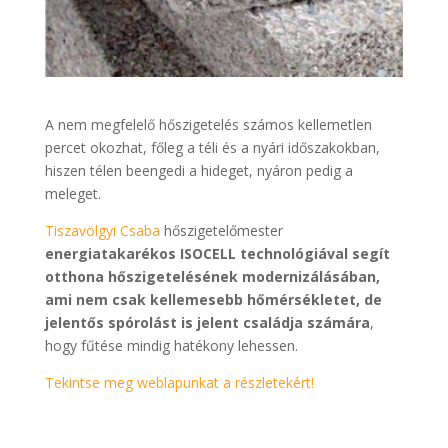
A nem megfelelő hőszigetelés számos kellemetlen
percet okozhat, főleg a téli és a nyári időszakokban,
hiszen télen beengedi a hideget, nyáron pedig a
meleget.
Tiszavölgyi Csab
a
hőszigetelőmester
energiatakarékos ISOCELL technológiával segít
otthona hőszigetelésének modernizálásában,
ami nem csak kellemesebb hőmérsékletet, de
jelentős spórolást is jelent családja számára
,
hogy fűtése mindig hatékony lehessen.
Tekintse meg weblapunkat a részletekért!