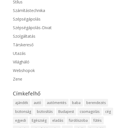
Stílus
Számítástechnika
Szépségápolás
Szépségápolás-Divat
Szolgáltatás
Társkereső
Utazás
Világháló
Webshopok
Zene
Címkefelhő
ajándék
autó
autómentés
baba
berendezés
biztonság
biztosítás
Budapest
csomagolás
cég
egyedi
Egészség
eladás
fürdőszoba
fűtés