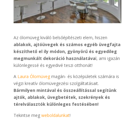
Az ólomüveg kiváló belsőépítészeti elem, hiszen
ablakok, ajtóüvegek és számos egyéb üvegfajta
készíthető el ily módon, gyönyörű és egyedileg
megmunkált dekoráció használatáva
l, ami igazán
különlegessé és egyedivé teszi otthonát!
A
Laura Ólomüveg
magán- és középületek számára is
végzi kreatív ólomüvegezési szolgáltatásait.
Bármilyen mintával és összeállítással segítünk
ajtók, ablakok, üvegbetétek, szekrények és
térelválasztók különleges festésében!
Tekintse meg
weboldalunkat
!