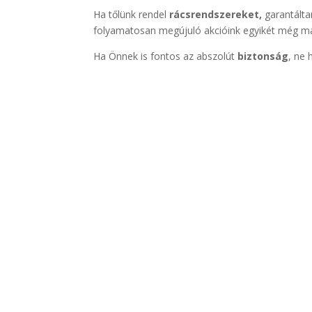
Ha tőlünk rendel
rácsrendszereket,
garantálta
folyamatosan megújuló akcióink egyikét még m
Ha Önnek is fontos az abszolút
biztonság
, ne 