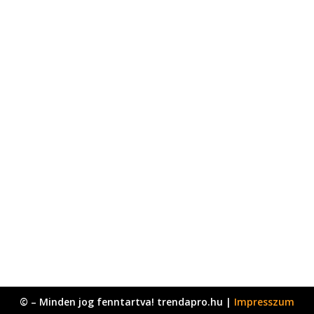
© – Minden jog fenntartva! trendapro.hu |
Impresszum