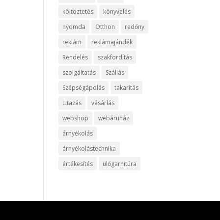
költöztetés
könyvelés
nyomda
Otthon
redőny
reklám
reklámajándék
Rendelés
szakfordítás
szolgáltatás
Szállás
Szépségápolás
takarítás
Utazás
vásárlás
webshop
webáruház
árnyékolás
árnyékolástechnika
értékesítés
ülőgarnitúra