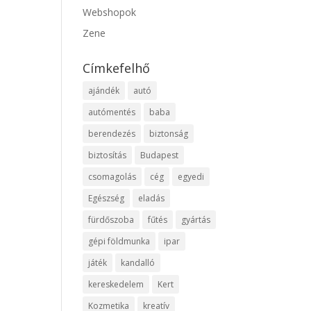
Webshopok
Zene
Címkefelhő
ajándék
autó
autómentés
baba
berendezés
biztonság
biztosítás
Budapest
csomagolás
cég
egyedi
Egészség
eladás
fürdőszoba
fűtés
gyártás
gépi földmunka
ipar
játék
kandalló
kereskedelem
Kert
Kozmetika
kreatív