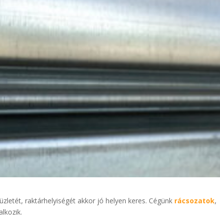
üzletét, raktárhelyiségét akkor jó helyen keres. Cégünk
rácsozatok
,
alkozik.