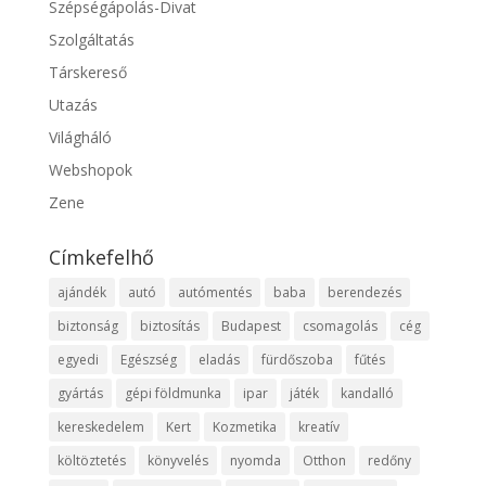
Szépségápolás-Divat
Szolgáltatás
Társkereső
Utazás
Világháló
Webshopok
Zene
Címkefelhő
ajándék
autó
autómentés
baba
berendezés
biztonság
biztosítás
Budapest
csomagolás
cég
egyedi
Egészség
eladás
fürdőszoba
fűtés
gyártás
gépi földmunka
ipar
játék
kandalló
kereskedelem
Kert
Kozmetika
kreatív
költöztetés
könyvelés
nyomda
Otthon
redőny