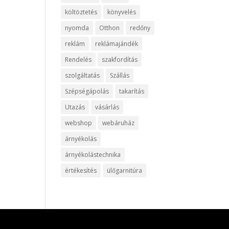
költöztetés
könyvelés
nyomda
Otthon
redőny
reklám
reklámajándék
Rendelés
szakfordítás
szolgáltatás
Szállás
Szépségápolás
takarítás
Utazás
vásárlás
webshop
webáruház
árnyékolás
árnyékolástechnika
értékesítés
ülőgarnitúra