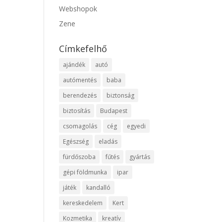
Webshopok
Zene
Címkefelhő
ajándék
autó
autómentés
baba
berendezés
biztonság
biztosítás
Budapest
csomagolás
cég
egyedi
Egészség
eladás
fürdőszoba
fűtés
gyártás
gépi földmunka
ipar
játék
kandalló
kereskedelem
Kert
Kozmetika
kreatív