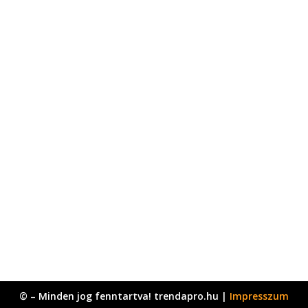
© – Minden jog fenntartva! trendapro.hu |
Impresszum