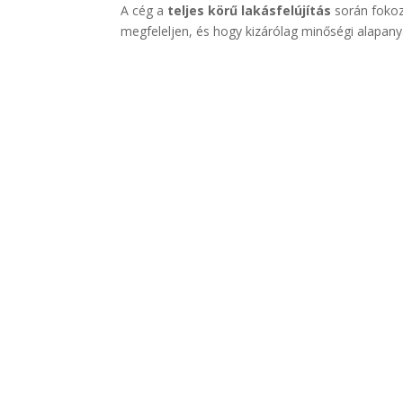
A cég a
teljes körű lakásfelújítás
során fokoz
megfeleljen, és hogy kizárólag minőségi alapan