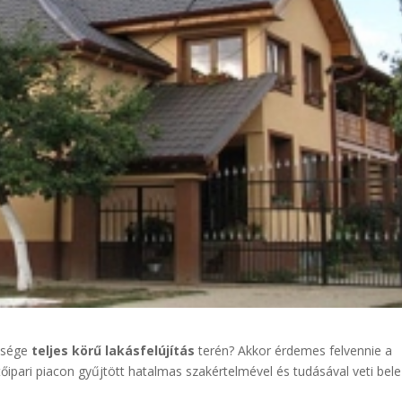
üksége
teljes körű lakásfelújítás
terén? Akkor érdemes felvennie a
őipari piacon gyűjtött hatalmas szakértelmével és tudásával veti bele