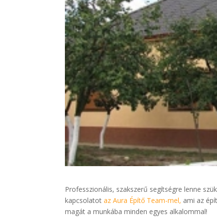
Professzionális, szakszerű segítségre lenne sz
kapcsolatot
az Aura Építő Team-mel,
ami az épít
magát a munkába minden egyes alkalommal!