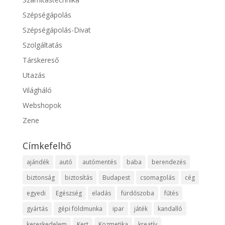
Szépségápolás
Szépségápolás-Divat
Szolgáltatás
Társkereső
Utazás
Világháló
Webshopok
Zene
Címkefelhő
ajándék
autó
autómentés
baba
berendezés
biztonság
biztosítás
Budapest
csomagolás
cég
egyedi
Egészség
eladás
fürdőszoba
fűtés
gyártás
gépi földmunka
ipar
játék
kandalló
kereskedelem
Kert
Kozmetika
kreatív