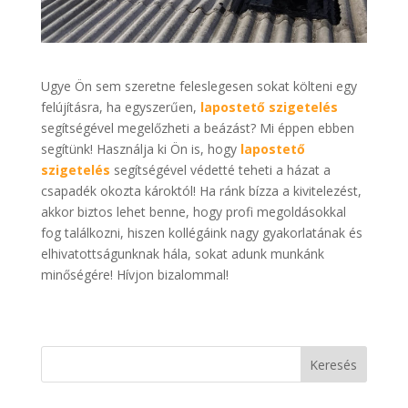
Ugye Ön sem szeretne feleslegesen sokat költeni egy
felújításra, ha egyszerűen,
lapostető szigetelés
segítségével megelőzheti a beázást? Mi éppen ebben
segítünk! Használja ki Ön is, hogy
lapostető
szigetelés
segítségével védetté teheti a házat a
csapadék okozta károktól! Ha ránk bízza a kivitelezést,
akkor biztos lehet benne, hogy profi megoldásokkal
fog találkozni, hiszen kollégáink nagy gyakorlatának és
elhivatottságunknak hála, sokat adunk munkánk
minőségére! Hívjon bizalommal!