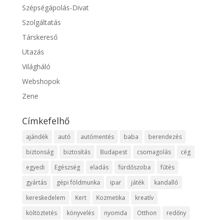
Szépségápolás-Divat
Szolgáltatás
Társkereső
Utazás
Világháló
Webshopok
Zene
Címkefelhő
ajándék
autó
autómentés
baba
berendezés
biztonság
biztosítás
Budapest
csomagolás
cég
egyedi
Egészség
eladás
fürdőszoba
fűtés
gyártás
gépi földmunka
ipar
játék
kandalló
kereskedelem
Kert
Kozmetika
kreatív
költöztetés
könyvelés
nyomda
Otthon
redőny