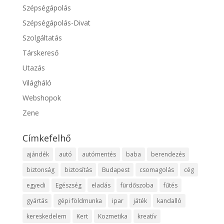
Szépségápolás
Szépségápolás-Divat
Szolgáltatás
Társkereső
Utazás
Világháló
Webshopok
Zene
Címkefelhő
ajándék
autó
autómentés
baba
berendezés
biztonság
biztosítás
Budapest
csomagolás
cég
egyedi
Egészség
eladás
fürdőszoba
fűtés
gyártás
gépi földmunka
ipar
játék
kandalló
kereskedelem
Kert
Kozmetika
kreatív