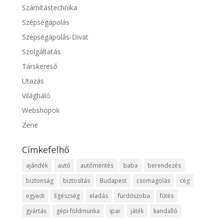
Számítástechnika
Szépségápolás
Szépségápolás-Divat
Szolgáltatás
Társkereső
Utazás
Világháló
Webshopok
Zene
Címkefelhő
ajándék
autó
autómentés
baba
berendezés
biztonság
biztosítás
Budapest
csomagolás
cég
egyedi
Egészség
eladás
fürdőszoba
fűtés
gyártás
gépi földmunka
ipar
játék
kandalló