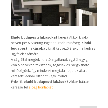
Eladó budapesti lakásokat
keres? Akkor kiváló
helyen jár! A Starting Ingatlan Iroda minőségi
eladó
budapesti lakásokat
kínál kedvező árakon a kedves
ügyfelek számára.
A cég által megtekinthető ingatlanok egytől-egyig
kiváló helyeken fekszenek, tágasak és megbízható
minőségűek, így mindenki megtalálhatja az általa
keresett leendő otthont vagy irodát!
Érdeklik
eladó budapesti lakások?
Akkor bátran
keresse fel
a cég honlapját!