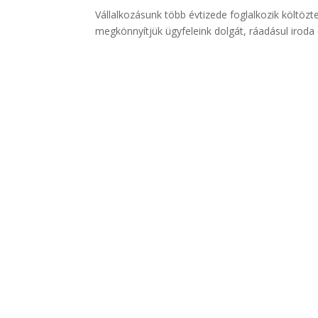
Vállalkozásunk több évtizede foglalkozik költözt
megkönnyítjük ügyfeleink dolgát, ráadásul iroda