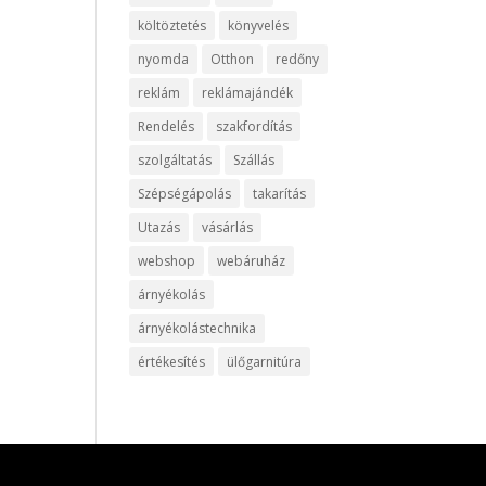
költöztetés
könyvelés
nyomda
Otthon
redőny
reklám
reklámajándék
Rendelés
szakfordítás
szolgáltatás
Szállás
Szépségápolás
takarítás
Utazás
vásárlás
webshop
webáruház
árnyékolás
árnyékolástechnika
értékesítés
ülőgarnitúra