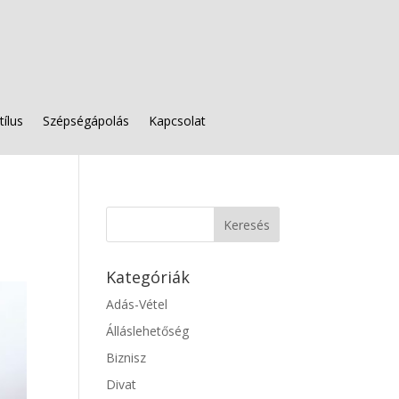
tílus
Szépségápolás
Kapcsolat
Kategóriák
Adás-Vétel
Álláslehetőség
Biznisz
Divat