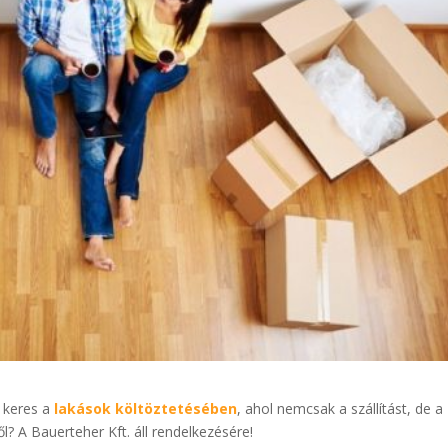
t keres a
lakások költöztetésében
, ahol nemcsak a szállítást, de a
ől? A Bauerteher Kft. áll rendelkezésére!