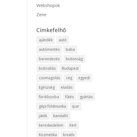
Webshopok
Zene
Címkefelhő
ajándék
autó
autómentés
baba
berendezés
biztonság
biztosítás
Budapest
csomagolás
cég
egyedi
Egészség
eladás
fürdőszoba
fűtés
gyártás
gépi földmunka
ipar
játék
kandalló
kereskedelem
Kert
Kozmetika
kreatív