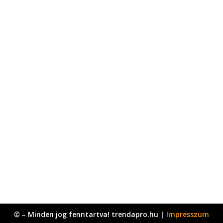
© – Minden jog fenntartva! trendapro.hu |
Impresszum