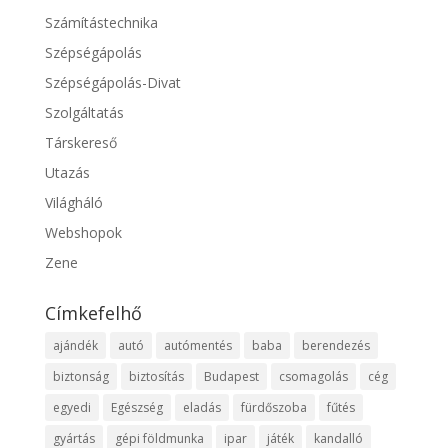
Számítástechnika
Szépségápolás
Szépségápolás-Divat
Szolgáltatás
Társkereső
Utazás
Világháló
Webshopok
Zene
Címkefelhő
ajándék
autó
autómentés
baba
berendezés
biztonság
biztosítás
Budapest
csomagolás
cég
egyedi
Egészség
eladás
fürdőszoba
fűtés
gyártás
gépi földmunka
ipar
játék
kandalló