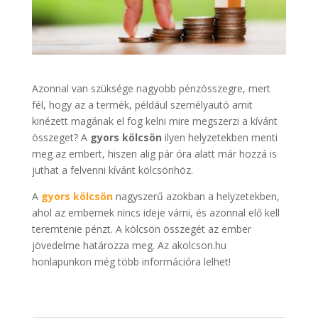
Azonnal van szüksége nagyobb pénzösszegre, mert
fél, hogy az a termék, például személyautó amit
kinézett magának el fog kelni mire megszerzi a kívánt
összeget? A
gyors kölcsön
ilyen helyzetekben menti
meg az embert, hiszen alig pár óra alatt már hozzá is
juthat a felvenni kívánt kölcsönhöz.
A
gyors kölcsön
nagyszerű azokban a helyzetekben,
ahol az embernek nincs ideje várni, és azonnal elő kell
teremtenie pénzt. A kölcsön összegét az ember
jövedelme határozza meg. Az akolcson.hu
honlapunkon még több információra lelhet!