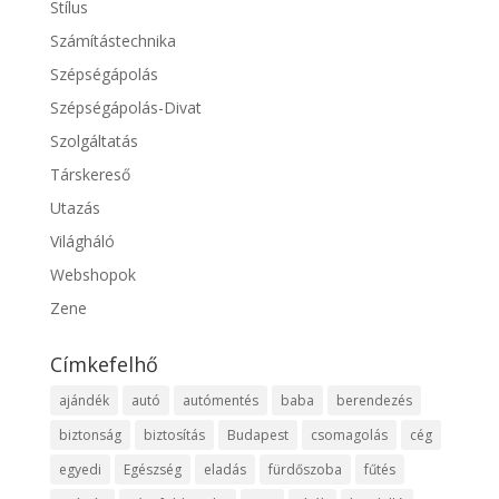
Stílus
Számítástechnika
Szépségápolás
Szépségápolás-Divat
Szolgáltatás
Társkereső
Utazás
Világháló
Webshopok
Zene
Címkefelhő
ajándék
autó
autómentés
baba
berendezés
biztonság
biztosítás
Budapest
csomagolás
cég
egyedi
Egészség
eladás
fürdőszoba
fűtés