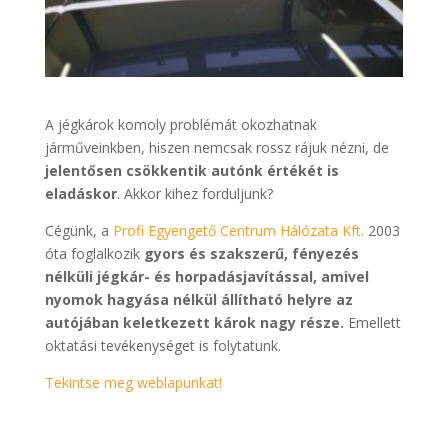
A jégkárok komoly problémát okozhatnak
járműveinkben, hiszen nemcsak rossz rájuk nézni, de
jelentősen csökkentik autónk értékét is
eladáskor
. Akkor kihez forduljunk?
Cégünk, a
Profi Egyengető Centrum Hálózata Kft.
2003
óta foglalkozik
gyors és szakszerű, fényezés
nélküli jégkár- és horpadásjavítással, amivel
nyomok hagyása nélkül állítható helyre az
autójában keletkezett károk nagy része.
Emellett
oktatási tevékenységet is folytatunk.
Tekintse meg weblapunkat!