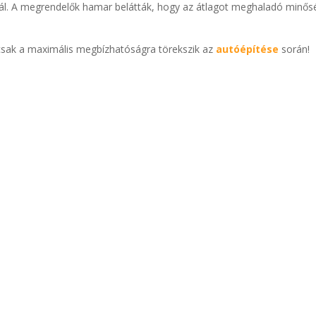
tál. A megrendelők hamar belátták, hogy az átlagot meghaladó minő
sak a maximális megbízhatóságra törekszik az
autóépítése
során!