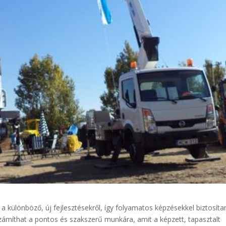
 különböző, új fejlesztésekről, így folyamatos képzésekkel biztosíta
zámíthat a pontos és szakszerű munkára, amit a képzett, tapasztalt