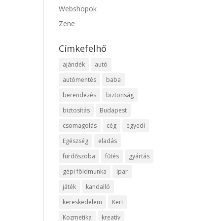
Webshopok
Zene
Címkefelhő
ajándék
autó
autómentés
baba
berendezés
biztonság
biztosítás
Budapest
csomagolás
cég
egyedi
Egészség
eladás
fürdőszoba
fűtés
gyártás
gépi földmunka
ipar
játék
kandalló
kereskedelem
Kert
Kozmetika
kreatív