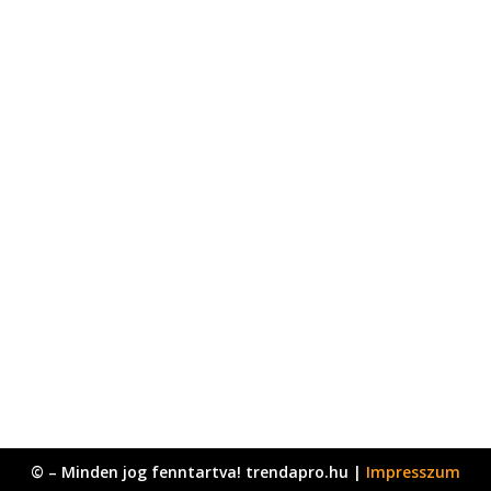
© – Minden jog fenntartva! trendapro.hu |
Impresszum