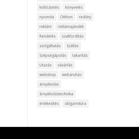
költöztetés
könyvelés
nyomda
Otthon
redőny
reklám
reklámajándék
Rendelés
szakfordítás
szolgáltatás
Szállás
Szépségápolás
takarítás
Utazás
vásárlás
webshop
webáruház
árnyékolás
árnyékolástechnika
értékesítés
ülőgarnitúra