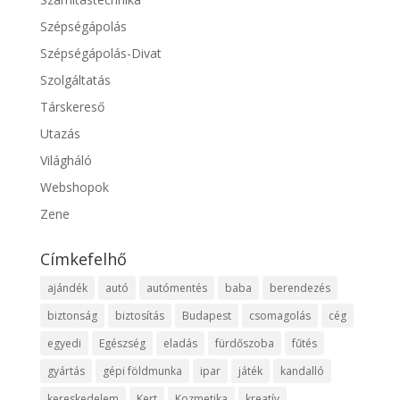
Szépségápolás
Szépségápolás-Divat
Szolgáltatás
Társkereső
Utazás
Világháló
Webshopok
Zene
Címkefelhő
ajándék
autó
autómentés
baba
berendezés
biztonság
biztosítás
Budapest
csomagolás
cég
egyedi
Egészség
eladás
fürdőszoba
fűtés
gyártás
gépi földmunka
ipar
játék
kandalló
kereskedelem
Kert
Kozmetika
kreatív