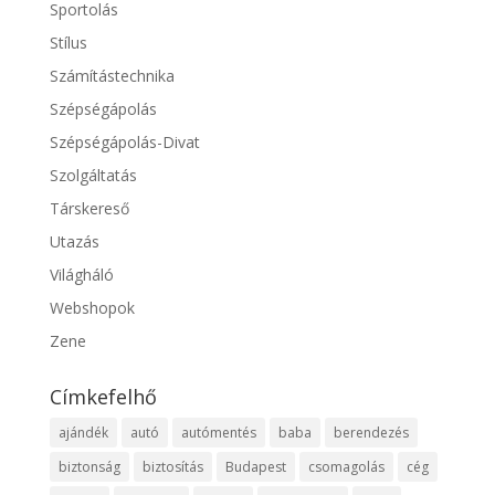
Sportolás
Stílus
Számítástechnika
Szépségápolás
Szépségápolás-Divat
Szolgáltatás
Társkereső
Utazás
Világháló
Webshopok
Zene
Címkefelhő
ajándék
autó
autómentés
baba
berendezés
biztonság
biztosítás
Budapest
csomagolás
cég