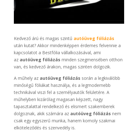
Kedvező árú és magas szintű
autóüveg fóliázás
után kutat? Akkor mindenképpen érdemes felvennie a
kapcsolatot a Bestfólia vállalkozásával, ami
az
autóüveg fóliázás
minden szegmensében otthon
van, és kedvező árakon, magas szinten dolgozik.
A műhely az
autóüveg fóliázás
során a legkiválóbb
minőségű fóliákat használja, és a legmodernebb
technikával viszi fel a személyautók felületére. A
műhelyben kizárólag magasan képzett, nagy
tapasztalattal rendelkező és elismert szakemberek
dolgoznak, akik számára az
autóüveg fóliázás
nem
csak egy egyszerű munka, hanem komoly szakmai
elköteleződés és szenvedély is.