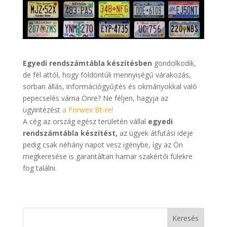
Egyedi rendszámtábla készítésben
gondolkodik,
de fél attól, hogy földöntúli mennyiségű várakozás,
sorban állás, információgyűjtés és okmányokkal való
pepecselés várna Önre? Ne féljen, hagyja az
ügyintézést
a Forwex Bt-re!
A cég az ország egész területén vállal
egyedi
rendszámtábla készítést,
az ügyek átfutási ideje
pedig csak néhány napot vesz igénybe, így az Ön
megkeresése is garantáltan hamar szakértői fülekre
fog találni.