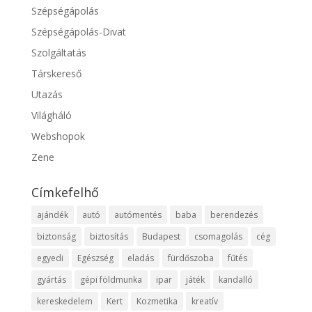
Szépségápolás
Szépségápolás-Divat
Szolgáltatás
Társkereső
Utazás
Világháló
Webshopok
Zene
Címkefelhő
ajándék
autó
autómentés
baba
berendezés
biztonság
biztosítás
Budapest
csomagolás
cég
egyedi
Egészség
eladás
fürdőszoba
fűtés
gyártás
gépi földmunka
ipar
játék
kandalló
kereskedelem
Kert
Kozmetika
kreatív