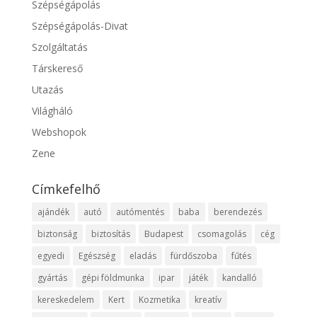
Szépségápolás
Szépségápolás-Divat
Szolgáltatás
Társkereső
Utazás
Világháló
Webshopok
Zene
Címkefelhő
ajándék
autó
autómentés
baba
berendezés
biztonság
biztosítás
Budapest
csomagolás
cég
egyedi
Egészség
eladás
fürdőszoba
fűtés
gyártás
gépi földmunka
ipar
játék
kandalló
kereskedelem
Kert
Kozmetika
kreatív