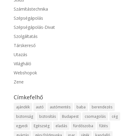
Számítástechnika
Szépségápolás
Szépségápolás-Divat
Szolgáltatás
Társkereső
Utazás
Világháló
Webshopok
Zene
Címkefelhő
ajándék
autó
autómentés
baba
berendezés
biztonság
biztosítás
Budapest
csomagolás
cég
egyedi
Egészség
eladás
fürdőszoba
fűtés
gyártás
gépi földmunka
ipar
játék
kandalló