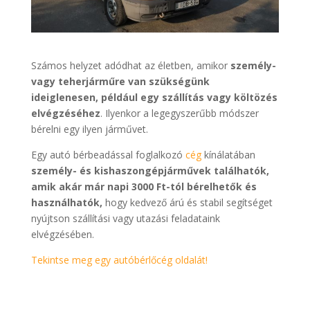
Számos helyzet adódhat az életben, amikor
személy-
vagy teherjárműre van szükségünk
ideiglenesen, például egy szállítás vagy költözés
elvégzéséhez
. Ilyenkor a legegyszerűbb módszer
bérelni egy ilyen járművet.
Egy autó bérbeadással foglalkozó
cég
kínálatában
személy- és kishaszongépjárművek találhatók,
amik akár már napi 3000 Ft-tól bérelhetők és
használhatók,
hogy kedvező árú és stabil segítséget
nyújtson szállítási vagy utazási feladataink
elvégzésében.
Tekintse meg egy autóbérlőcég oldalát!