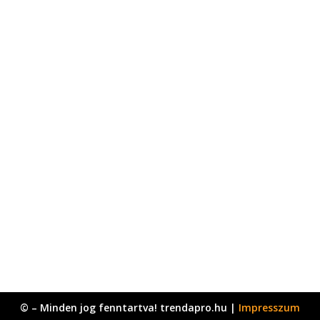
© – Minden jog fenntartva! trendapro.hu |
Impresszum