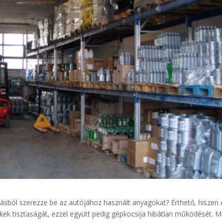
rásból szerezze be az autójához használt anyagokat? Érthető, hiszen 
ek tisztaságát, ezzel együtt pedig gépkocsija hibátlan működését. M