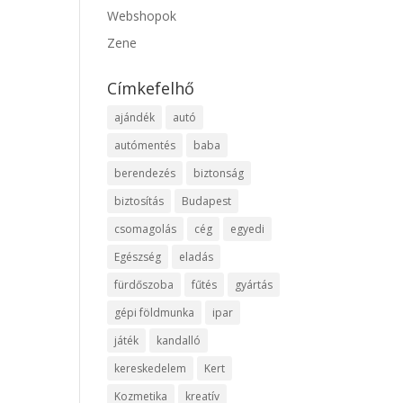
Webshopok
Zene
Címkefelhő
ajándék
autó
autómentés
baba
berendezés
biztonság
biztosítás
Budapest
csomagolás
cég
egyedi
Egészség
eladás
fürdőszoba
fűtés
gyártás
gépi földmunka
ipar
játék
kandalló
kereskedelem
Kert
Kozmetika
kreatív