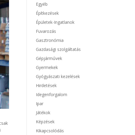
Egyéb
Építkezések
Épületek-Ingatlanok
Fuvarozás
Gasztronómia
Gazdasági szolgáltatás
Gépjárművek
Gyermekek
Gyógyászati kezelések
Hirdetések
Idegenforgalom
Ipar
Játékok
Képzések
csak
i
Kikapcsolódás