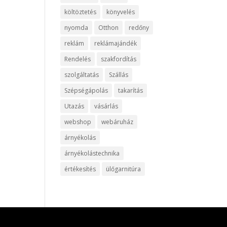
költöztetés
könyvelés
nyomda
Otthon
redőny
reklám
reklámajándék
Rendelés
szakfordítás
szolgáltatás
Szállás
Szépségápolás
takarítás
Utazás
vásárlás
webshop
webáruház
árnyékolás
árnyékolástechnika
értékesítés
ülőgarnitúra