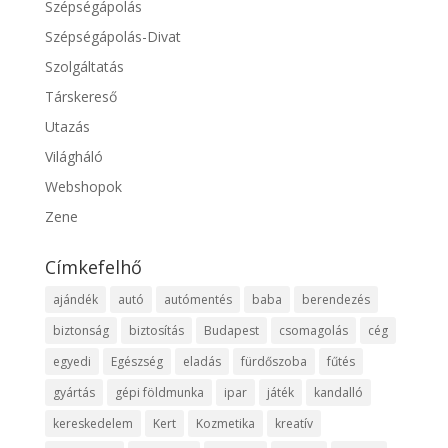
Szépségápolás
Szépségápolás-Divat
Szolgáltatás
Társkereső
Utazás
Világháló
Webshopok
Zene
Címkefelhő
ajándék
autó
autómentés
baba
berendezés
biztonság
biztosítás
Budapest
csomagolás
cég
egyedi
Egészség
eladás
fürdőszoba
fűtés
gyártás
gépi földmunka
ipar
játék
kandalló
kereskedelem
Kert
Kozmetika
kreatív