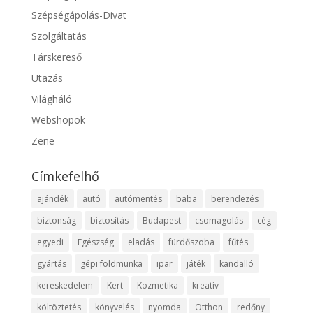
Szépségápolás-Divat
Szolgáltatás
Társkereső
Utazás
Világháló
Webshopok
Zene
Címkefelhő
ajándék
autó
autómentés
baba
berendezés
biztonság
biztosítás
Budapest
csomagolás
cég
egyedi
Egészség
eladás
fürdőszoba
fűtés
gyártás
gépi földmunka
ipar
játék
kandalló
kereskedelem
Kert
Kozmetika
kreatív
költöztetés
könyvelés
nyomda
Otthon
redőny