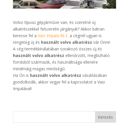
Volvo típusú gépjárműve van, és szeretné új
alkatrészekkel felszerelni járgányát? Akkor bátran
keresse fel a
Vasi Impala Bt-t,
a cégnél ugyan is
rengeteg új és
használt volvo alkatrész
vár Önre!
A cég termékkínálatában sorakozó összes új és
használt volvo alkatrész
ellenőrzött, megbízható
forrásból származik, és használtsága ellenére
mindmáig magas minőségű.
Ha Ön is
használt volvo alkatrész
vásárlásában
gondolkodik, akkor vegye fel a kapcsolatot a Vasi
Impalával!