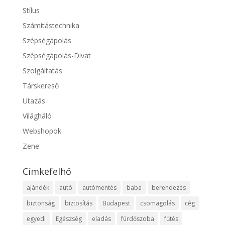
Stílus
Számítástechnika
Szépségápolás
Szépségápolás-Divat
Szolgáltatás
Társkereső
Utazás
Világháló
Webshopok
Zene
Címkefelhő
ajándék
autó
autómentés
baba
berendezés
biztonság
biztosítás
Budapest
csomagolás
cég
egyedi
Egészség
eladás
fürdőszoba
fűtés