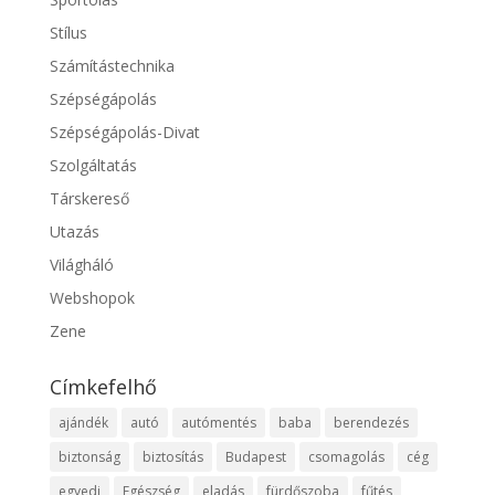
Stílus
Számítástechnika
Szépségápolás
Szépségápolás-Divat
Szolgáltatás
Társkereső
Utazás
Világháló
Webshopok
Zene
Címkefelhő
ajándék
autó
autómentés
baba
berendezés
biztonság
biztosítás
Budapest
csomagolás
cég
egyedi
Egészség
eladás
fürdőszoba
fűtés