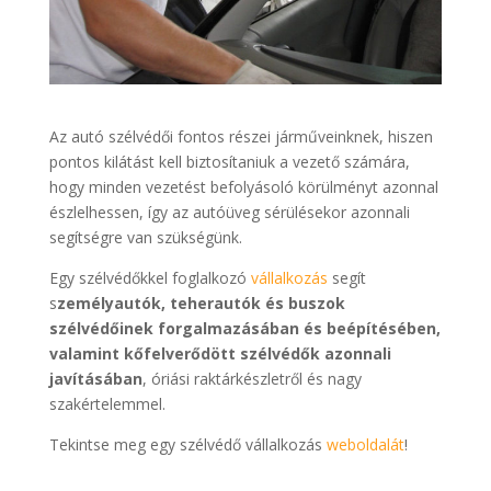
Az autó szélvédői fontos részei járműveinknek, hiszen
pontos kilátást kell biztosítaniuk a vezető számára,
hogy minden vezetést befolyásoló körülményt azonnal
észlelhessen, így az autóüveg sérülésekor azonnali
segítségre van szükségünk.
Egy szélvédőkkel foglalkozó
vállalkozás
segít
s
zemélyautók, teherautók és buszok
szélvédőinek forgalmazásában és beépítésében,
valamint kőfelverődött szélvédők azonnali
javításában
, óriási raktárkészletről és nagy
szakértelemmel.
Tekintse meg egy szélvédő vállalkozás
weboldalát
!