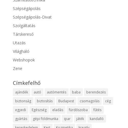
Szépségápolás
Szépségápolás-Divat
Szolgáltatás
Társkereső
Utazás
Világháló
Webshopok
Zene
Címkefelhő
ajándék
autó
autómentés
baba
berendezés
biztonság
biztosítás
Budapest
csomagolás
cég
egyedi
Egészség
eladás
fürdőszoba
fűtés
gyártás
gépi földmunka
ipar
játék
kandalló
kereskedelem
Kert
Kozmetika
kreatív