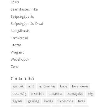
Stílus
Számítástechnika
Szépségápolás
Szépségápolás-Divat
Szolgáltatás
Társkereső
Utazás
Világháló
Webshopok
Zene
Címkefelhő
ajándék
autó
autómentés
baba
berendezés
biztonság
biztosítás
Budapest
csomagolás
cég
egyedi
Egészség
eladás
fürdőszoba
fűtés