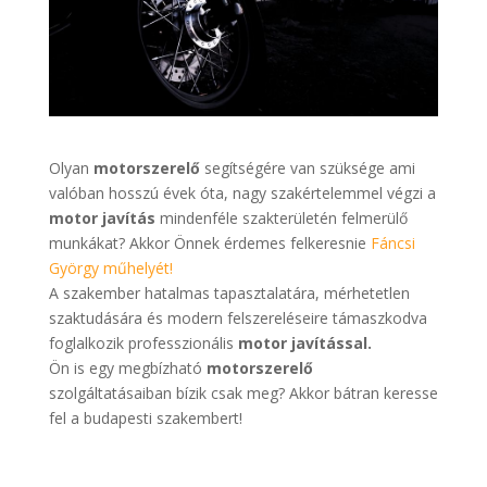
Olyan
motorszerelő
segítségére van szüksége ami
valóban hosszú évek óta, nagy szakértelemmel végzi a
motor javítás
mindenféle szakterületén felmerülő
munkákat? Akkor Önnek érdemes felkeresnie
Fáncsi
György műhelyét!
A szakember hatalmas tapasztalatára, mérhetetlen
szaktudására és modern felszereléseire támaszkodva
foglalkozik professzionális
motor javítással.
Ön is egy megbízható
motorszerelő
szolgáltatásaiban bízik csak meg? Akkor bátran keresse
fel a budapesti szakembert!