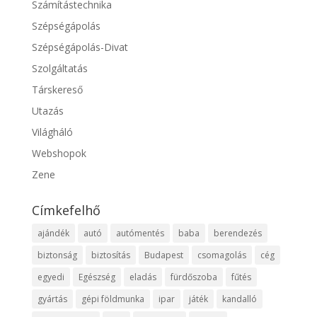
Számítástechnika
Szépségápolás
Szépségápolás-Divat
Szolgáltatás
Társkereső
Utazás
Világháló
Webshopok
Zene
Címkefelhő
ajándék
autó
autómentés
baba
berendezés
biztonság
biztosítás
Budapest
csomagolás
cég
egyedi
Egészség
eladás
fürdőszoba
fűtés
gyártás
gépi földmunka
ipar
játék
kandalló