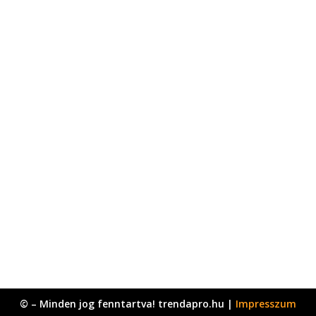
© – Minden jog fenntartva! trendapro.hu |
Impresszum