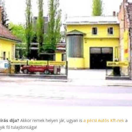
írás díja?
Akkor remek helyen jár, ugyan is
a pécsi Autós Kft-nek
a
yik fő tulajdonsága!