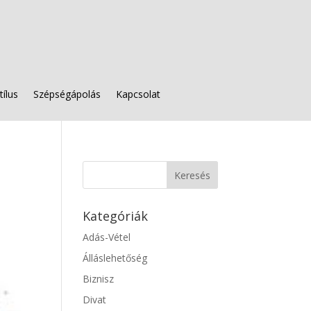
tílus
Szépségápolás
Kapcsolat
Kategóriák
Adás-Vétel
Álláslehetőség
Biznisz
Divat