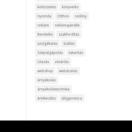
költöztetés
könyvelés
nyomda
Otthon
redőny
reklám
reklámajándék
Rendelés
szakfordítás
szolgáltatás
Szállás
Szépségápolás
takarítás
Utazás
vásárlás
webshop
webáruház
árnyékolás
árnyékolástechnika
értékesítés
ülőgarnitúra