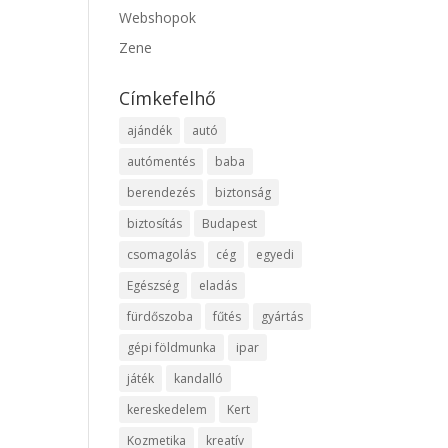
Webshopok
Zene
Címkefelhő
ajándék
autó
autómentés
baba
berendezés
biztonság
biztosítás
Budapest
csomagolás
cég
egyedi
Egészség
eladás
fürdőszoba
fűtés
gyártás
gépi földmunka
ipar
játék
kandalló
kereskedelem
Kert
Kozmetika
kreatív