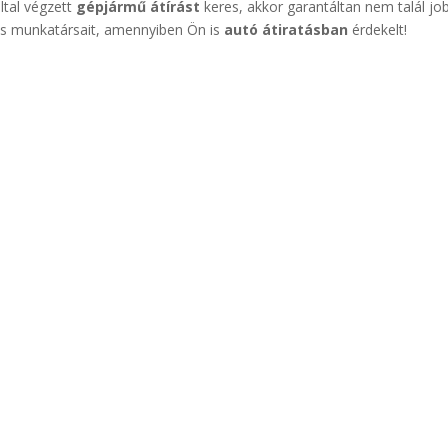
ltal végzett
gépjármű átírást
keres, akkor garantáltan nem talál jo
ozás munkatársait, amennyiben Ön is
autó átiratásban
érdekelt!