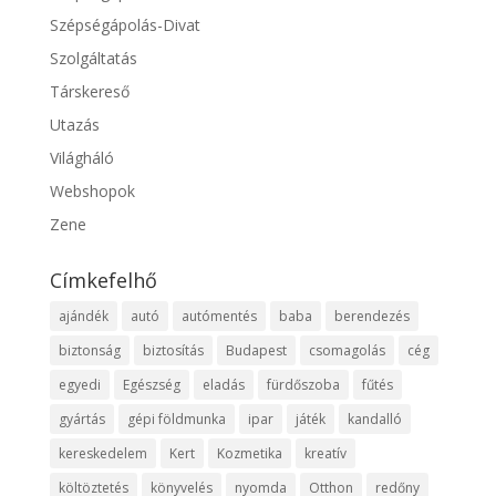
Szépségápolás-Divat
Szolgáltatás
Társkereső
Utazás
Világháló
Webshopok
Zene
Címkefelhő
ajándék
autó
autómentés
baba
berendezés
biztonság
biztosítás
Budapest
csomagolás
cég
egyedi
Egészség
eladás
fürdőszoba
fűtés
gyártás
gépi földmunka
ipar
játék
kandalló
kereskedelem
Kert
Kozmetika
kreatív
költöztetés
könyvelés
nyomda
Otthon
redőny