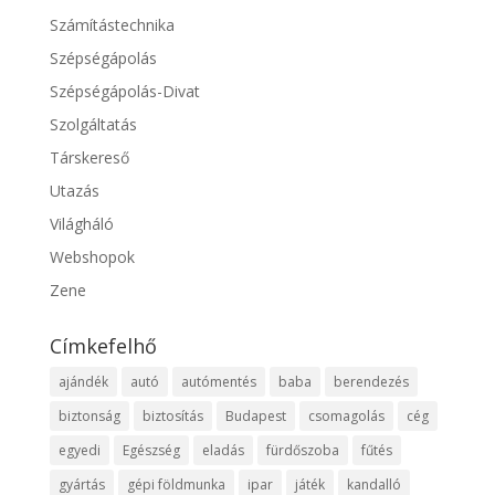
Számítástechnika
Szépségápolás
Szépségápolás-Divat
Szolgáltatás
Társkereső
Utazás
Világháló
Webshopok
Zene
Címkefelhő
ajándék
autó
autómentés
baba
berendezés
biztonság
biztosítás
Budapest
csomagolás
cég
egyedi
Egészség
eladás
fürdőszoba
fűtés
gyártás
gépi földmunka
ipar
játék
kandalló