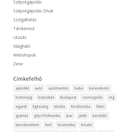
Szépségápolás
Szépségápolás-Divat
Szolgáltatás
Társkereső
Utazás
Világháló
Webshopok
Zene
Címkefelhő
ajándék
autó
autómentés
baba
berendezés
biztonság
biztosítás
Budapest
csomagolás
cég
egyedi
Egészség
eladás
fürdőszoba
fűtés
gyártás
gépi földmunka
ipar
játék
kandalló
kereskedelem
Kert
Kozmetika
kreatív