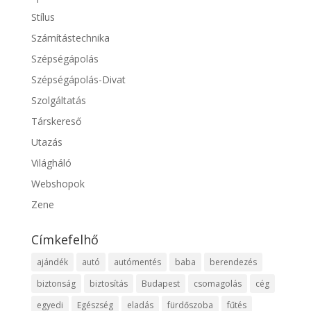
Stílus
Számítástechnika
Szépségápolás
Szépségápolás-Divat
Szolgáltatás
Társkereső
Utazás
Világháló
Webshopok
Zene
Címkefelhő
ajándék
autó
autómentés
baba
berendezés
biztonság
biztosítás
Budapest
csomagolás
cég
egyedi
Egészség
eladás
fürdőszoba
fűtés