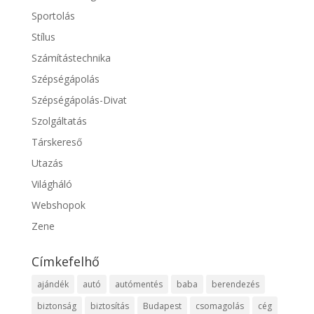
Sportolás
Stílus
Számítástechnika
Szépségápolás
Szépségápolás-Divat
Szolgáltatás
Társkereső
Utazás
Világháló
Webshopok
Zene
Címkefelhő
ajándék
autó
autómentés
baba
berendezés
biztonság
biztosítás
Budapest
csomagolás
cég